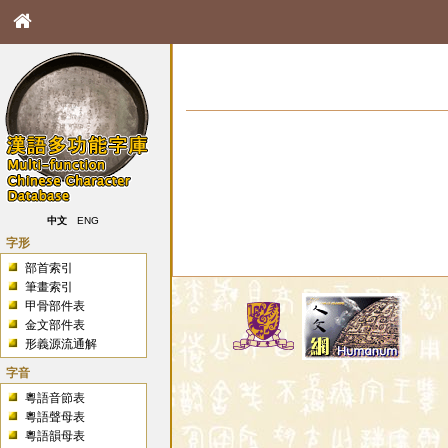
中文
ENG
字形
部首索引
筆畫索引
甲骨部件表
金文部件表
形義源流通解
字音
粵語音節表
粵語聲母表
粵語韻母表