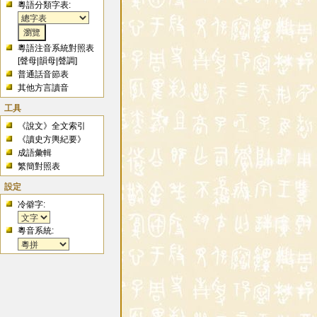
粵語分類字表:
粵語注音系統對照表
[
聲母
|
韻母
|
聲調
]
普通話音節表
其他方言讀音
工具
《說文》全文索引
《讀史方輿紀要》
成語彙輯
繁簡對照表
設定
冷僻字:
粵音系統: