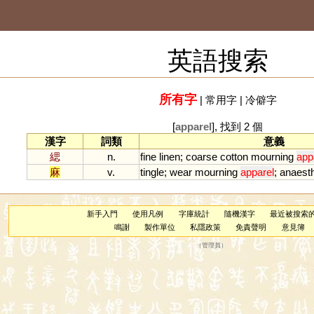
英語搜索
所有字
|
常用字
|
冷僻字
[
apparel
], 找到 2 個
漢字
詞類
意義
緦
n.
fine
linen
;
coarse
cotton
mourning
app
麻
v.
tingle
;
wear
mourning
apparel
;
anaesth
新手入門
使用凡例
字庫統計
隨機漢字
最近被搜索
鳴謝
製作單位
私隱政策
免責聲明
意見簿
（
管理員
）