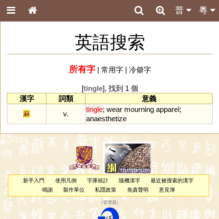
普
粵
英語搜索
所有字
|
常用字
|
冷僻字
[
tingle
], 找到 1 個
漢字
詞類
意義
tingle
;
wear
mourning
apparel
;
麻
v.
anaesthetize
新手入門
使用凡例
字庫統計
隨機漢字
最近被搜索的漢字
鳴謝
製作單位
私隱政策
免責聲明
意見簿
（
管理員
）