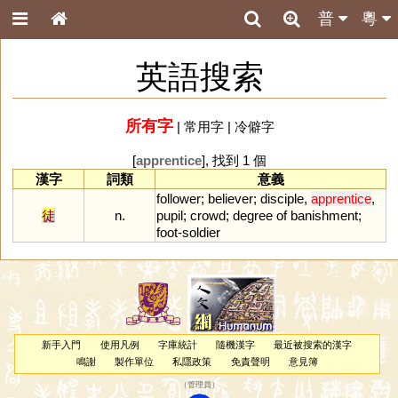
普
粵
英語搜索
所有字
|
常用字
|
冷僻字
[
apprentice
], 找到 1 個
漢字
詞類
意義
follower
;
believer
;
disciple
,
apprentice
,
徒
n.
pupil
;
crowd
;
degree
of
banishment
;
foot
-
soldier
新手入門
使用凡例
字庫統計
隨機漢字
最近被搜索的漢字
鳴謝
製作單位
私隱政策
免責聲明
意見簿
（
管理員
）