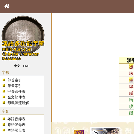
漢
徒
中文
ENG
字形
珠
生
部首索引
筆畫索引
眸
甲骨部件表
眹
金文部件表
睛
形義源流通解
瞍
字音
瞳
粵語音節表
粵語聲母表
粵語韻母表