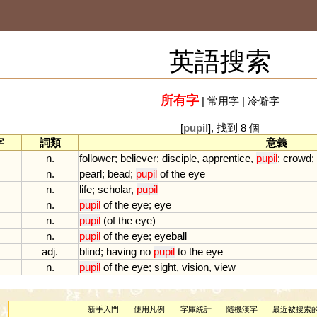
英語搜索
所有字
|
常用字
|
冷僻字
[
pupil
], 找到 8 個
字
詞類
意義
n.
follower
;
believer
;
disciple
,
apprentice
,
pupil
;
crowd
;
n.
pearl
;
bead
;
pupil
of
the
eye
n.
life
;
scholar
,
pupil
n.
pupil
of
the
eye
;
eye
n.
pupil
(
of
the
eye
)
n.
pupil
of
the
eye
;
eyeball
adj.
blind
;
having
no
pupil
to
the
eye
n.
pupil
of
the
eye
;
sight
,
vision
,
view
新手入門
使用凡例
字庫統計
隨機漢字
最近被搜索