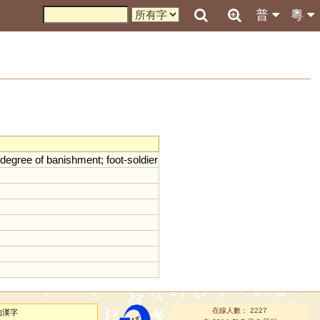
普
粵
degree
of
banishment
;
foot
-
soldier
在線人數： 2227
的漢字