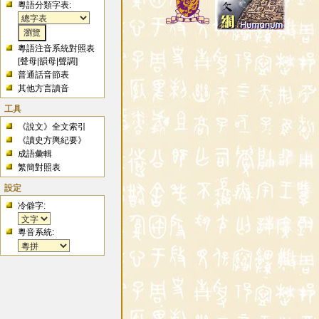
粵語分類字表:
粵語注音系統對照表
[
聲母
|
韻母
|
聲調
]
普通話音節表
其他方言讀音
工具
《說文》全文索引
《讀史方輿紀要》
成語彙輯
繁簡對照表
設定
冷僻字:
粵音系統: