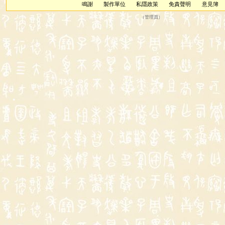
鳴謝
製作單位
私隱政策
免責聲明
意見簿
（
管理員
）