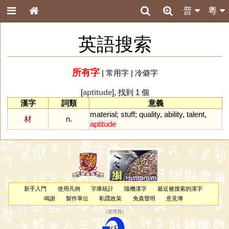
普
粵
英語搜索
所有字
|
常用字
|
冷僻字
[
aptitude
], 找到 1 個
漢字
詞類
意義
material
;
stuff
;
quality
,
ability
,
talent
,
材
n.
aptitude
新手入門
使用凡例
字庫統計
隨機漢字
最近被搜索的漢字
鳴謝
製作單位
私隱政策
免責聲明
意見簿
（
管理員
）