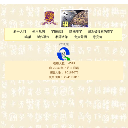
新手入門
使用凡例
字庫統計
隨機漢字
最近被搜索的漢字
鳴謝
製作單位
私隱政策
免責聲明
意見簿
（
管理員
）
在線人數： 4529
自 2014 年 7 月 8 日起
瀏覽人數： 80167076
使用次數： 294102015