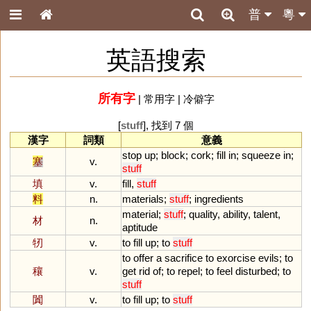
普
粵
英語搜索
所有字
|
常用字
|
冷僻字
[
stuff
], 找到 7 個
漢字
詞類
意義
stop
up
;
block
;
cork
;
fill
in
;
squeeze
in
;
塞
v.
stuff
填
v.
fill
,
stuff
料
n.
materials
;
stuff
;
ingredients
material
;
stuff
;
quality
,
ability
,
talent
,
材
n.
aptitude
牣
v.
to
fill
up
;
to
stuff
to
offer
a
sacrifice
to
exorcise
evils
;
to
穰
v.
get
rid
of
;
to
repel
;
to
feel
disturbed
;
to
stuff
闐
v.
to
fill
up
;
to
stuff