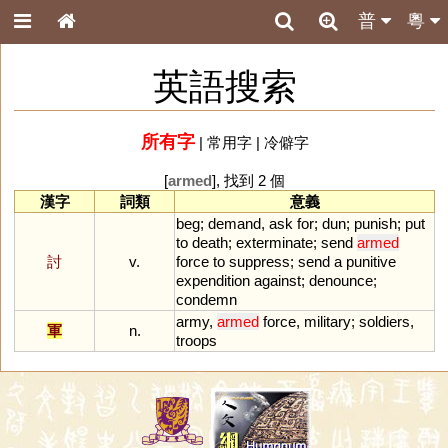
普
粵
英語搜索
所有字
|
常用字
|
冷僻字
[
armed
], 找到 2 個
漢字
詞類
意義
beg
;
demand
,
ask
for
;
dun
;
punish
;
put
to
death
;
exterminate
;
send
armed
討
v.
force
to
suppress
;
send
a
punitive
expendition
against
;
denounce
;
condemn
army
,
armed
force
,
military
;
soldiers
,
軍
n.
troops