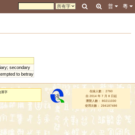
普
粵
iary
;
secondary
tempted
to
betray
在線人數： 2760
的漢字
自 2014 年 7 月 8 日起
瀏覽人數： 80211030
使用次數： 294187486