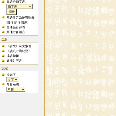
粵語分類字表:
粵語注音系統對照表
[
聲母
|
韻母
|
聲調
]
普通話音節表
其他方言讀音
工具
《說文》全文索引
《讀史方輿紀要》
成語彙輯
繁簡對照表
設定
冷僻字:
粵音系統: