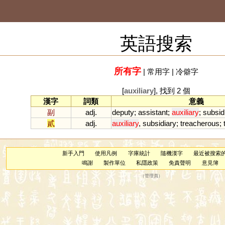
英語搜索
所有字
|
常用字
|
冷僻字
[
auxiliary
], 找到 2 個
漢字
詞類
意義
副
adj.
deputy
;
assistant
;
auxiliary
;
subsid
貳
adj.
auxiliary
,
subsidiary
;
treacherous
;
新手入門
使用凡例
字庫統計
隨機漢字
最近被搜索
鳴謝
製作單位
私隱政策
免責聲明
意見簿
（
管理員
）