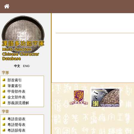
中文
ENG
字形
部首索引
筆畫索引
甲骨部件表
金文部件表
形義源流通解
字音
粵語音節表
粵語聲母表
粵語韻母表