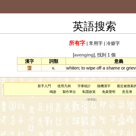
英語搜索
所有字
|
常用字
|
冷僻字
[
avenging
], 找到 1 個
漢字
詞類
意義
雪
v.
whiten
;
to
wipe
off
a
shame
or
grie
新手入門
使用凡例
字庫統計
隨機漢字
最近被搜索
鳴謝
製作單位
私隱政策
免責聲明
意見簿
（
管理員
）