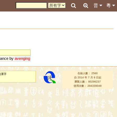
普
粵
vance
by
avenging
在線人數： 2560
的漢字
自 2014 年 7 月 8 日起
瀏覽人數： 80296237
使用次數： 294339048