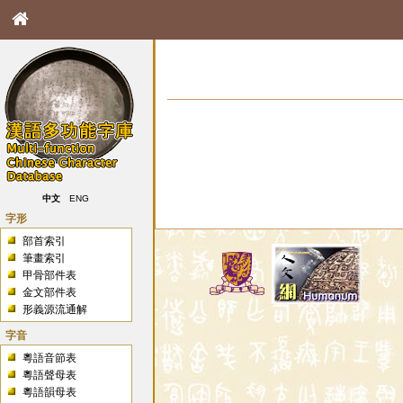
中文
ENG
字形
部首索引
筆畫索引
甲骨部件表
金文部件表
形義源流通解
字音
粵語音節表
粵語聲母表
粵語韻母表