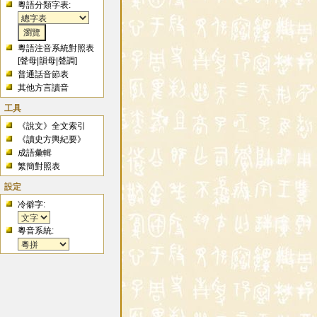
粵語分類字表:
粵語注音系統對照表
[
聲母
|
韻母
|
聲調
]
普通話音節表
其他方言讀音
工具
《說文》全文索引
《讀史方輿紀要》
成語彙輯
繁簡對照表
設定
冷僻字:
粵音系統: