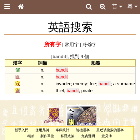
普
粵
英語搜索
所有字
|
常用字
|
冷僻字
[
bandit
], 找到 4 個
漢字
詞類
意義
儸
n.
bandit
匪
n.
bandit
寇
n.
invader
;
enemy
;
foe
;
bandit
;
a
surname
盜
n.
thief
,
bandit
,
pirate
新手入門
使用凡例
字庫統計
隨機漢字
最近被搜索的漢字
鳴謝
製作單位
私隱政策
免責聲明
意見簿