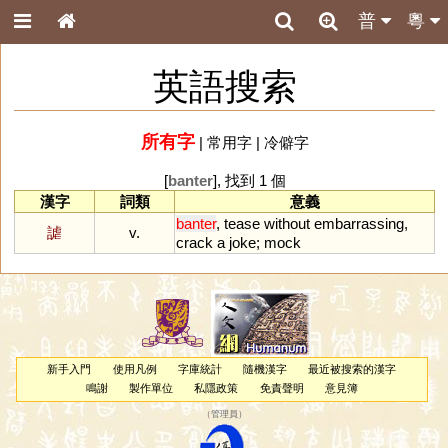
普
粵
英語搜索
所有字
|
常用字
|
冷僻字
[
banter
], 找到 1 個
漢字
詞類
意義
banter
,
tease
without
embarrassing
,
謔
v.
crack
a
joke
;
mock
新手入門
使用凡例
字庫統計
隨機漢字
最近被搜索的漢字
鳴謝
製作單位
私隱政策
免責聲明
意見簿
（
管理員
）