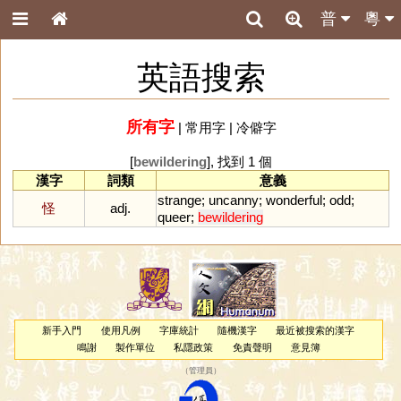
普
粵
英語搜索
所有字
|
常用字
|
冷僻字
[
bewildering
], 找到 1 個
漢字
詞類
意義
strange
;
uncanny
;
wonderful
;
odd
;
怪
adj.
queer
;
bewildering
新手入門
使用凡例
字庫統計
隨機漢字
最近被搜索的漢字
鳴謝
製作單位
私隱政策
免責聲明
意見簿
（
管理員
）