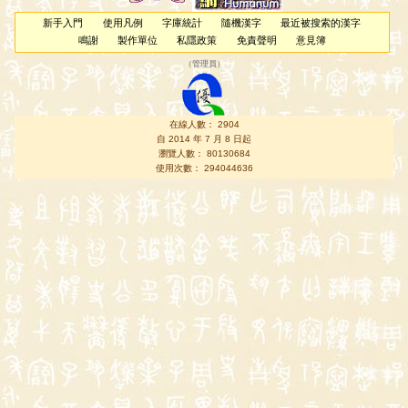
新手入門
使用凡例
字庫統計
隨機漢字
最近被搜索的漢字
鳴謝
製作單位
私隱政策
免責聲明
意見簿
（
管理員
）
在線人數： 2904
自 2014 年 7 月 8 日起
瀏覽人數： 80130684
使用次數： 294044636