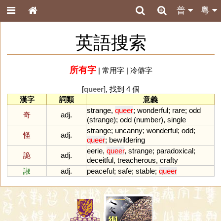
普
粵
英語搜索
所有字
|
常用字
|
冷僻字
[
queer
], 找到 4 個
漢字
詞類
意義
strange
,
queer
;
wonderful
;
rare
;
odd
奇
adj.
(
strange
);
odd
(
number
),
single
strange
;
uncanny
;
wonderful
;
odd
;
怪
adj.
queer
;
bewildering
eerie
,
queer
,
strange
;
paradoxical
;
詭
adj.
deceitful
,
treacherous
,
crafty
諔
adj.
peaceful
;
safe
;
stable
;
queer