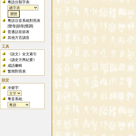
粵語分類字表:
粵語注音系統對照表
[
聲母
|
韻母
|
聲調
]
普通話音節表
其他方言讀音
工具
《說文》全文索引
《讀史方輿紀要》
成語彙輯
繁簡對照表
設定
冷僻字:
粵音系統: