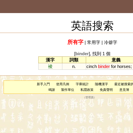
英語搜索
所有字
|
常用字
|
冷僻字
[
binder
], 找到 1 個
漢字
詞類
意義
裬
n.
cinch
binder
for
horses
;
新手入門
使用凡例
字庫統計
隨機漢字
最近被搜索
鳴謝
製作單位
私隱政策
免責聲明
意見簿
（
管理員
）