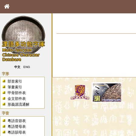
中文
ENG
字形
部首索引
筆畫索引
甲骨部件表
金文部件表
形義源流通解
字音
粵語音節表
粵語聲母表
粵語韻母表