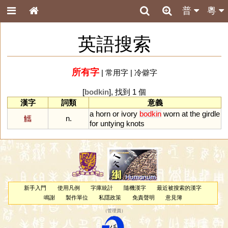
普
粵
英語搜索
所有字
|
常用字
|
冷僻字
[
bodkin
], 找到 1 個
漢字
詞類
意義
a
horn
or
ivory
bodkin
worn
at
the
girdle
觿
n.
for
untying
knots
新手入門
使用凡例
字庫統計
隨機漢字
最近被搜索的漢字
鳴謝
製作單位
私隱政策
免責聲明
意見簿
（
管理員
）