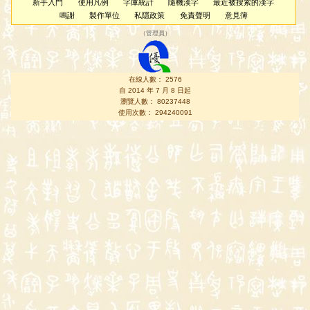
新手入門
使用凡例
字庫統計
隨機漢字
最近被搜索的漢字
鳴謝
製作單位
私隱政策
免責聲明
意見簿
（
管理員
）
在線人數： 2576
自 2014 年 7 月 8 日起
瀏覽人數： 80237448
使用次數： 294240091