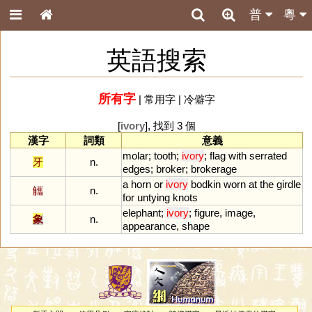
普
粵
英語搜索
所有字
|
常用字
|
冷僻字
[
ivory
], 找到 3 個
漢字
詞類
意義
molar
;
tooth
;
ivory
;
flag
with
serrated
牙
n.
edges
;
broker
;
brokerage
a
horn
or
ivory
bodkin
worn
at
the
girdle
觿
n.
for
untying
knots
elephant
;
ivory
;
figure
,
image
,
象
n.
appearance
,
shape