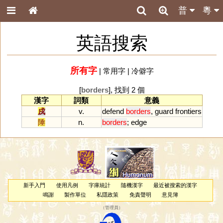
普
粵
英語搜索
所有字
|
常用字
|
冷僻字
[
borders
], 找到 2 個
漢字
詞類
意義
戍
v.
defend
borders
,
guard
frontiers
陲
n.
borders
;
edge
新手入門
使用凡例
字庫統計
隨機漢字
最近被搜索的漢字
鳴謝
製作單位
私隱政策
免責聲明
意見簿
（
管理員
）