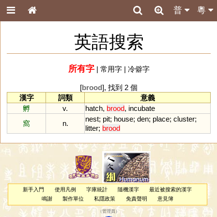
普
粵
英語搜索
所有字
|
常用字
|
冷僻字
[
brood
], 找到 2 個
漢字
詞類
意義
孵
v.
hatch
,
brood
,
incubate
nest
;
pit
;
house
;
den
;
place
;
cluster
;
窩
n.
litter
;
brood
新手入門
使用凡例
字庫統計
隨機漢字
最近被搜索的漢字
鳴謝
製作單位
私隱政策
免責聲明
意見簿
（
管理員
）