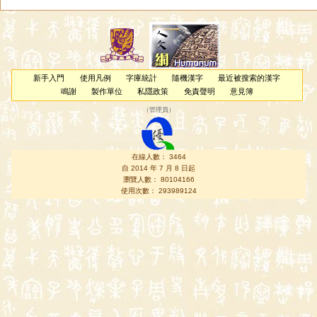
新手入門
使用凡例
字庫統計
隨機漢字
最近被搜索的漢字
鳴謝
製作單位
私隱政策
免責聲明
意見簿
（
管理員
）
在線人數： 3464
自 2014 年 7 月 8 日起
瀏覽人數： 80104166
使用次數： 293989124