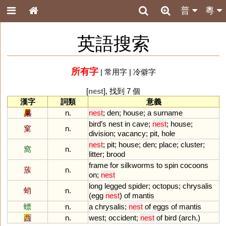
普
粵
英語搜索
所有字
|
常用字
|
冷僻字
[
nest
], 找到 7 個
漢字
詞類
意義
巢
n.
nest
;
den
;
house
;
a
surname
bird
’
s
nest
in
cave
;
nest
;
house
;
窠
n.
division
;
vacancy
;
pit
,
hole
nest
;
pit
;
house
;
den
;
place
;
cluster
;
窩
n.
litter
;
brood
frame
for
silkworms
to
spin
cocoons
蔟
n.
on
;
nest
long
legged
spider
;
octopus
;
chrysalis
蛸
n.
(
egg
nest
)
of
mantis
螵
n.
a
chrysalis
;
nest
of
eggs
of
mantis
西
n.
west
;
occident
;
nest
of
bird
(
arch
.)