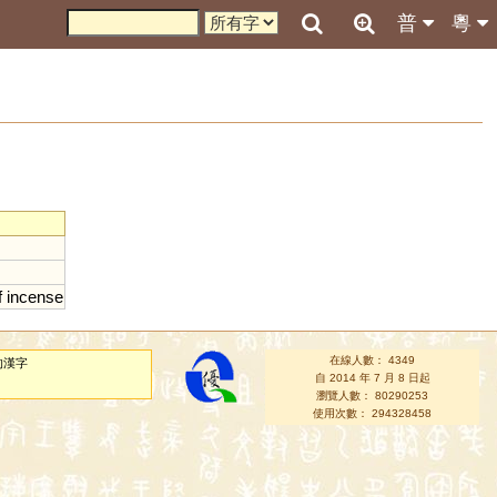
普
粵
f
incense
在線人數： 4349
的漢字
自 2014 年 7 月 8 日起
瀏覽人數： 80290253
使用次數： 294328458