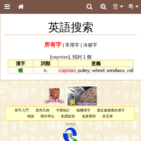
普
粵
英語搜索
所有字
|
常用字
|
冷僻字
[
capstan
], 找到 1 個
漢字
詞類
意義
轆
n.
capstan
;
pulley
;
wheel
;
windlass
,
roll
新手入門
使用凡例
字庫統計
隨機漢字
最近被搜索的漢字
鳴謝
製作單位
私隱政策
免責聲明
意見簿
（
管理員
）