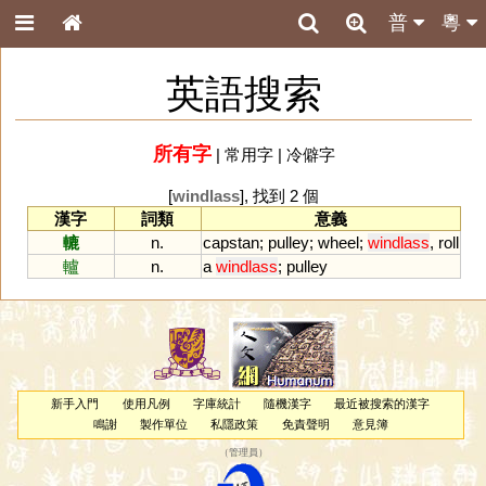
普
粵
英語搜索
所有字
|
常用字
|
冷僻字
[
windlass
], 找到 2 個
漢字
詞類
意義
轆
n.
capstan
;
pulley
;
wheel
;
windlass
,
roll
轤
n.
a
windlass
;
pulley
新手入門
使用凡例
字庫統計
隨機漢字
最近被搜索的漢字
鳴謝
製作單位
私隱政策
免責聲明
意見簿
（
管理員
）