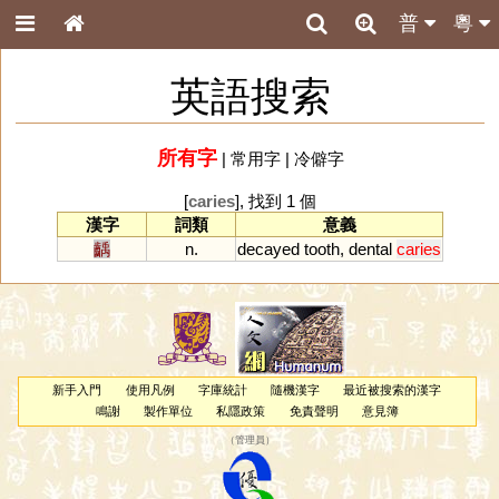
普
粵
英語搜索
所有字
|
常用字
|
冷僻字
[
caries
], 找到 1 個
漢字
詞類
意義
齲
n.
decayed
tooth
,
dental
caries
新手入門
使用凡例
字庫統計
隨機漢字
最近被搜索的漢字
鳴謝
製作單位
私隱政策
免責聲明
意見簿
（
管理員
）