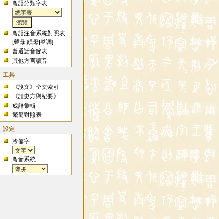
粵語分類字表:
粵語注音系統對照表
[
聲母
|
韻母
|
聲調
]
普通話音節表
其他方言讀音
工具
《說文》全文索引
《讀史方輿紀要》
成語彙輯
繁簡對照表
設定
冷僻字:
粵音系統: