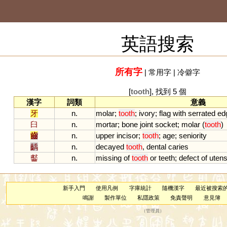
英語搜索
所有字
|
常用字
|
冷僻字
[
tooth
], 找到 5 個
漢字
詞類
意義
牙
n.
molar
;
tooth
;
ivory
;
flag
with
serrated
ed
臼
n.
mortar
;
bone
joint
socket
;
molar
(
tooth
)
齒
n.
upper
incisor
;
tooth
;
age
;
seniority
齲
n.
decayed
tooth
,
dental
caries
齾
n.
missing
of
tooth
or
teeth
;
defect
of
utens
新手入門
使用凡例
字庫統計
隨機漢字
最近被搜索
鳴謝
製作單位
私隱政策
免責聲明
意見簿
（
管理員
）