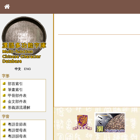
中文
ENG
字形
部首索引
筆畫索引
甲骨部件表
金文部件表
形義源流通解
字音
粵語音節表
粵語聲母表
粵語韻母表