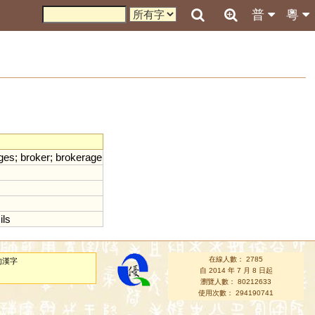
普
粵
ges
;
broker
;
brokerage
ils
在線人數： 2785
的漢字
自 2014 年 7 月 8 日起
瀏覽人數： 80212633
使用次數： 294190741