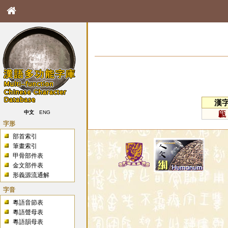
漢
甂
中文
ENG
字形
部首索引
筆畫索引
甲骨部件表
金文部件表
形義源流通解
字音
粵語音節表
粵語聲母表
粵語韻母表