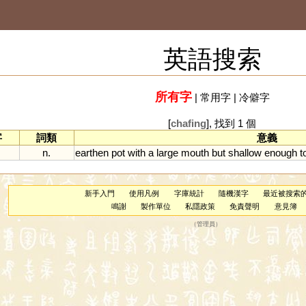
英語搜索
所有字
|
常用字
|
冷僻字
[
chafing
], 找到 1 個
字
詞類
意義
n.
earthen
pot
with
a
large
mouth
but
shallow
enough
t
新手入門
使用凡例
字庫統計
隨機漢字
最近被搜索
鳴謝
製作單位
私隱政策
免責聲明
意見簿
（
管理員
）