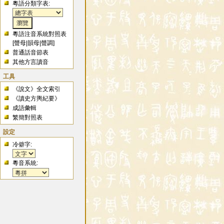
粵語分類字表:
粵語注音系統對照表
[
聲母
|
韻母
|
聲調
]
普通話音節表
其他方言讀音
工具
《說文》全文索引
《讀史方輿紀要》
成語彙輯
繁簡對照表
設定
冷僻字:
粵音系統: