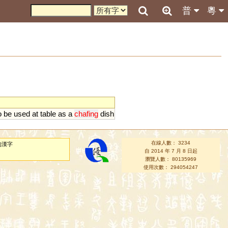
普
粵
o
be
used
at
table
as
a
chafing
dish
在線人數： 3234
的漢字
自 2014 年 7 月 8 日起
瀏覽人數： 80135969
使用次數： 294054247