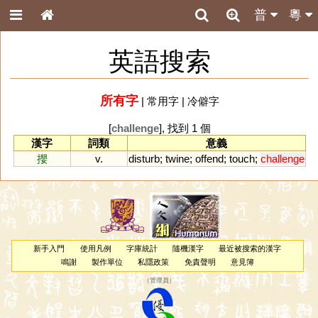
普
粵
英語搜索
所有字
|
常用字
|
冷僻字
[
challenge
], 找到 1 個
漢字
詞類
意義
攖
v.
disturb
;
twine
;
offend
;
touch
;
challenge
新手入門
使用凡例
字庫統計
隨機漢字
最近被搜索的漢字
鳴謝
製作單位
私隱政策
免責聲明
意見簿
（
管理員
）