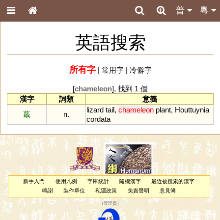
普
粵
英語搜索
所有字
|
常用字
|
冷僻字
[
chameleon
], 找到 1 個
漢字
詞類
意義
lizard
tail
,
chameleon
plant
,
Houttuynia
蕺
n.
cordata
新手入門
使用凡例
字庫統計
隨機漢字
最近被搜索的漢字
鳴謝
製作單位
私隱政策
免責聲明
意見簿
（
管理員
）