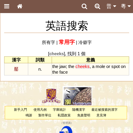
普
粵
英語搜索
常用字
所有字
|
|
冷僻字
[
cheeks
], 找到 1 個
漢字
詞類
意義
the
jaw
;
the
cheeks
,
a
mole
or
spot
on
靨
n.
the
face
新手入門
使用凡例
字庫統計
隨機漢字
最近被搜索的漢字
鳴謝
製作單位
私隱政策
免責聲明
意見簿
（
管理員
）