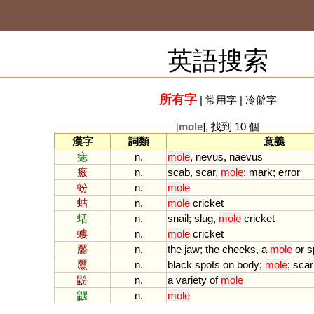
英語搜索
所有字
|
常用字
|
冷僻字
[
mole
], 找到 10 個
漢字
詞類
意義
痣
n.
mole
,
nevus
,
naevus
瘢
n.
scab
,
scar
,
mole
;
mark
;
error
蚡
n.
mole
蛄
n.
mole
cricket
蛞
n.
snail
;
slug
,
mole
cricket
螻
n.
mole
cricket
靨
n.
the
jaw
;
the
cheeks
,
a
mole
or
s
黶
n.
black
spots
on
body
;
mole
;
scar
鼢
n.
a
variety
of
mole
鼴
n.
mole