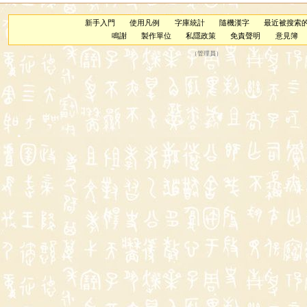
新手入門
使用凡例
字庫統計
隨機漢字
最近被搜索
鳴謝
製作單位
私隱政策
免責聲明
意見簿
（
管理員
）