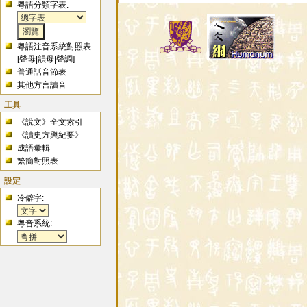
粵語分類字表:
粵語注音系統對照表
[
聲母
|
韻母
|
聲調
]
普通話音節表
其他方言讀音
工具
《說文》全文索引
《讀史方輿紀要》
成語彙輯
繁簡對照表
設定
冷僻字:
粵音系統: