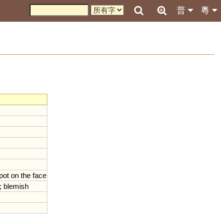
普
粵
pot
on
the
face
;
blemish