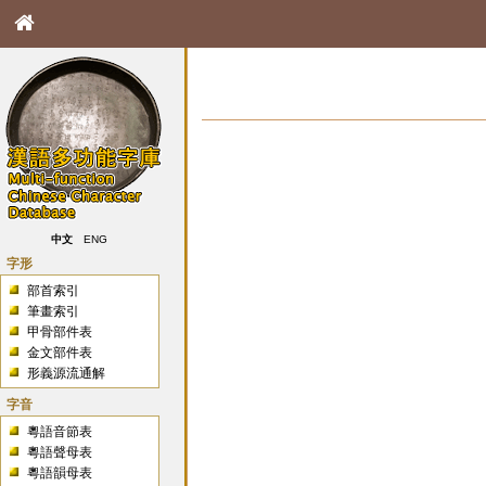
中文
ENG
字形
部首索引
筆畫索引
甲骨部件表
金文部件表
形義源流通解
字音
粵語音節表
粵語聲母表
粵語韻母表