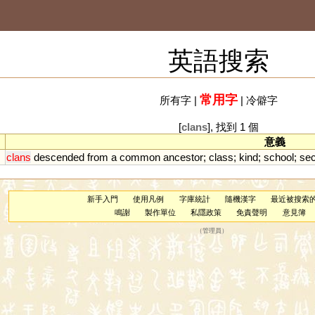
英語搜索
常用字
所有字
|
|
冷僻字
[
clans
], 找到 1 個
意義
clans
descended
from
a
common
ancestor
;
class
;
kind
;
school
;
sec
新手入門
使用凡例
字庫統計
隨機漢字
最近被搜索
鳴謝
製作單位
私隱政策
免責聲明
意見簿
（
管理員
）