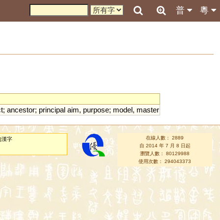
普
粵
t
;
ancestor
;
principal
aim
,
purpose
;
model
,
master
在線人數： 2889
的漢字
自 2014 年 7 月 8 日起
瀏覽人數： 80129988
使用次數： 294043373