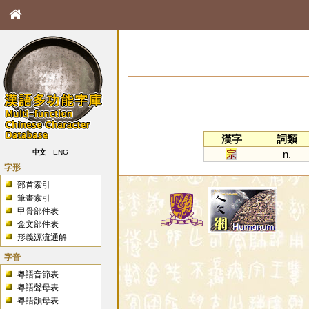
漢字
詞類
宗
n.
中文
ENG
字形
部首索引
筆畫索引
甲骨部件表
金文部件表
形義源流通解
字音
粵語音節表
粵語聲母表
粵語韻母表