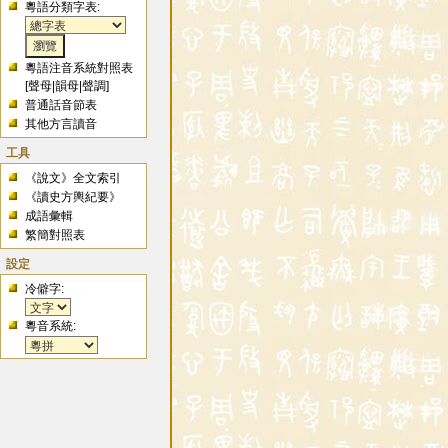
粵語分類字表:
粵語注音系統對照表
[
聲母
|
韻母
|
聲調
]
普通話音節表
其他方言讀音
工具
《說文》全文索引
《讀史方輿紀要》
成語彙輯
繁簡對照表
設定
冷僻字:
粵音系統: