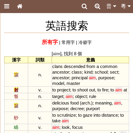
普
粵
英語搜索
所有字
|
常用字
|
冷僻字
[
aim
], 找到 8 個
漢字
詞類
意義
clans
descended
from
a
common
ancestor
;
class
;
kind
;
school
;
sect
;
宗
n.
ancestor
;
principal
aim
,
purpose
;
model
,
master
射
v.
to
project
;
to
shoot
out
,
to
fire
;
to
aim
at
彀
n.
target
;
aim
;
object
;
rule
delicious
food
(
arch
.);
meaning
,
aim
,
旨
n.
purpose
;
decree
;
purport
to
scrutinize
;
to
gaze
into
distance
;
to
眇
v.
take
aim
瞄
v.
aim
;
look
,
focus