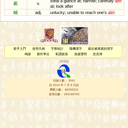
steal
a
glance
at
;
narrow
;
carefully
aim
覷
v.
at
;
look
after
轗
adj.
unlucky
;
unable
to
reach
one
'
s
aim
新手入門
使用凡例
字庫統計
隨機漢字
最近被搜索的漢字
鳴謝
製作單位
私隱政策
免責聲明
意見簿
（
管理員
）
在線人數： 3041
自 2014 年 7 月 8 日起
瀏覽人數： 80200221
使用次數： 294166702