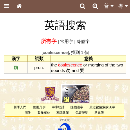
普
粵
英語搜索
所有字
|
常用字
|
冷僻字
[
coalescence
], 找到 1 個
漢字
詞類
意義
the
coalescence
or
merging
of
the
two
覅
pron.
sounds
勿
and
要
新手入門
使用凡例
字庫統計
隨機漢字
最近被搜索的漢字
鳴謝
製作單位
私隱政策
免責聲明
意見簿
（
管理員
）