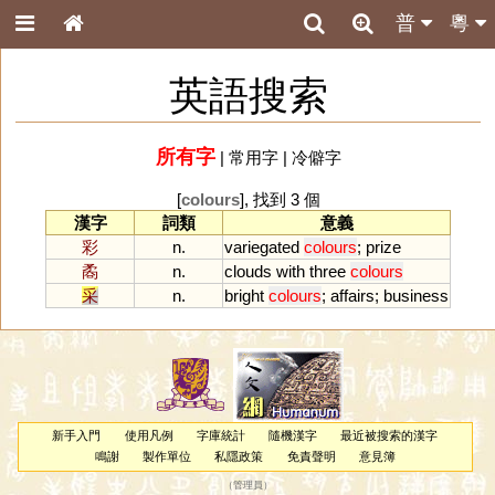
普
粵
英語搜索
所有字
|
常用字
|
冷僻字
[
colours
], 找到 3 個
漢字
詞類
意義
彩
n.
variegated
colours
;
prize
矞
n.
clouds
with
three
colours
采
n.
bright
colours
;
affairs
;
business
新手入門
使用凡例
字庫統計
隨機漢字
最近被搜索的漢字
鳴謝
製作單位
私隱政策
免責聲明
意見簿
（
管理員
）