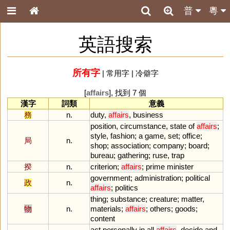
普
粵
英語搜索
所有字
|
常用字
|
冷僻字
[
affairs
], 找到 7 個
漢字
詞類
意義
務
n.
duty
,
affairs
,
business
position
,
circumstance
,
state
of
affairs
;
style
,
fashion
;
a
game
,
set
;
office
;
局
n.
shop
;
association
;
company
;
board
;
bureau
;
gathering
;
ruse
,
trap
揆
n.
criterion
;
affairs
;
prime
minister
government
;
administration
;
political
政
n.
affairs
;
politics
thing
;
substance
;
creature
;
matter
,
物
n.
materials
;
affairs
;
others
;
goods
;
content
act
personally
in
all
affairs
,
decide
and