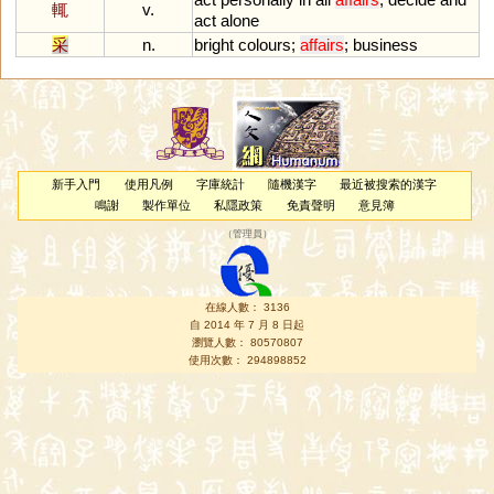
輒
v.
act
alone
采
n.
bright
colours
;
affairs
;
business
新手入門
使用凡例
字庫統計
隨機漢字
最近被搜索的漢字
鳴謝
製作單位
私隱政策
免責聲明
意見簿
（
管理員
）
在線人數： 3136
自 2014 年 7 月 8 日起
瀏覽人數： 80570807
使用次數： 294898852