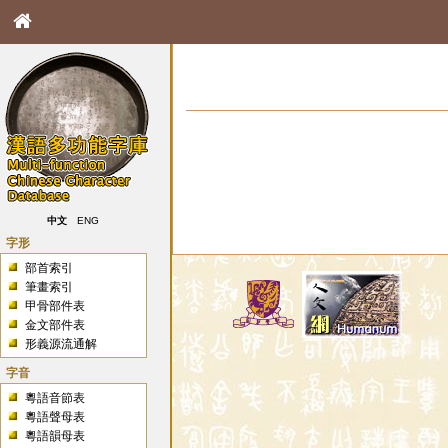
中文
ENG
字形
部首索引
筆畫索引
甲骨部件表
金文部件表
形義源流通解
字音
粵語音節表
粵語聲母表
粵語韻母表