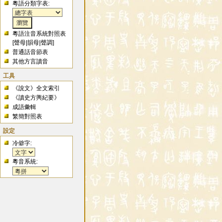
粵語分類字表:
粵語注音系統對照表
[
聲母
|
韻母
|
聲調
]
普通話音節表
其他方言讀音
工具
《說文》全文索引
《讀史方輿紀要》
成語彙輯
繁簡對照表
設定
冷僻字:
粵音系統: