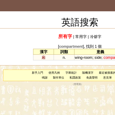
英語搜索
所有字
|
常用字
|
冷僻字
[
compartment
], 找到 1 個
漢字
詞類
意義
廂
n.
wing
-
room
;
side
;
compa
新手入門
使用凡例
字庫統計
隨機漢字
最近被搜索
鳴謝
製作單位
私隱政策
免責聲明
意見簿
（
管理員
）