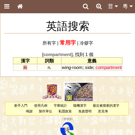
普
粵
英語搜索
常用字
所有字
|
|
冷僻字
[
compartment
], 找到 1 個
漢字
詞類
意義
廂
n.
wing
-
room
;
side
;
compartment
新手入門
使用凡例
字庫統計
隨機漢字
最近被搜索的漢字
鳴謝
製作單位
私隱政策
免責聲明
意見簿
（
管理員
）