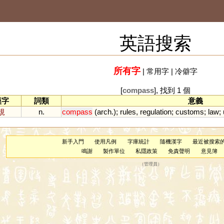
英語搜索
所有字
|
常用字
|
冷僻字
[
compass
], 找到 1 個
漢字
詞類
意義
規
n.
compass
(
arch
.);
rules
,
regulation
;
customs
;
law
;
新手入門
使用凡例
字庫統計
隨機漢字
最近被搜索
鳴謝
製作單位
私隱政策
免責聲明
意見簿
（
管理員
）