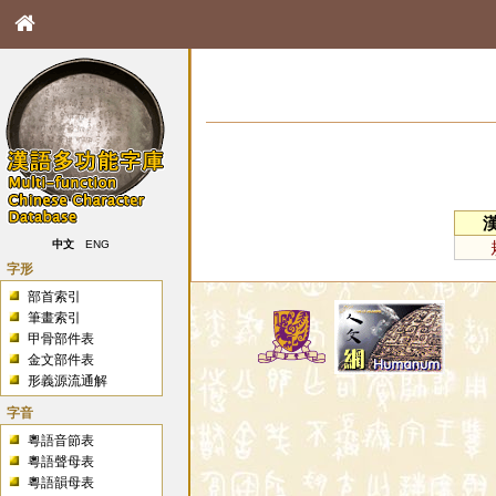
中文
ENG
字形
部首索引
筆畫索引
甲骨部件表
金文部件表
形義源流通解
字音
粵語音節表
粵語聲母表
粵語韻母表