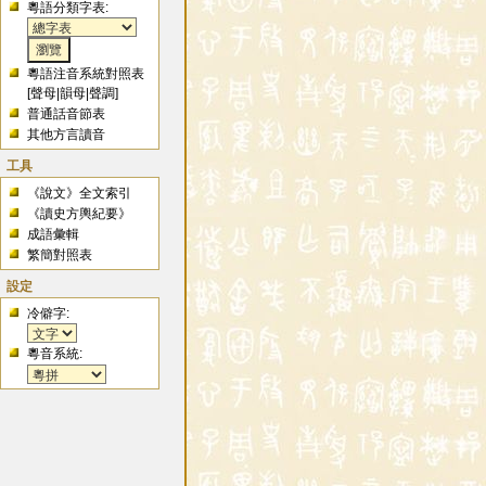
粵語分類字表:
粵語注音系統對照表
[
聲母
|
韻母
|
聲調
]
普通話音節表
其他方言讀音
工具
《說文》全文索引
《讀史方輿紀要》
成語彙輯
繁簡對照表
設定
冷僻字:
粵音系統: