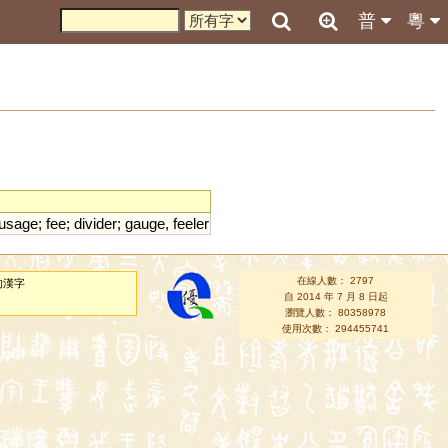
普
粵
usage
;
fee
;
divider
;
gauge
,
feeler
在線人數： 2797
的漢字
自 2014 年 7 月 8 日起
瀏覽人數： 80358978
使用次數： 294455741