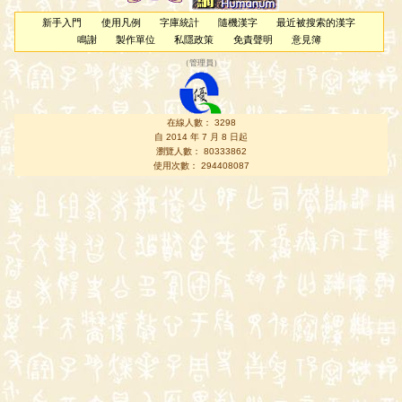
新手入門
使用凡例
字庫統計
隨機漢字
最近被搜索的漢字
鳴謝
製作單位
私隱政策
免責聲明
意見簿
（
管理員
）
在線人數： 3298
自 2014 年 7 月 8 日起
瀏覽人數： 80333862
使用次數： 294408087