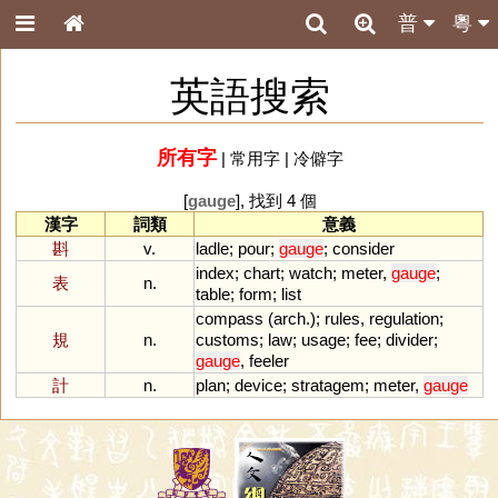
普
粵
英語搜索
所有字
|
常用字
|
冷僻字
[
gauge
], 找到 4 個
漢字
詞類
意義
斟
v.
ladle
;
pour
;
gauge
;
consider
index
;
chart
;
watch
;
meter
,
gauge
;
表
n.
table
;
form
;
list
compass
(
arch
.);
rules
,
regulation
;
規
n.
customs
;
law
;
usage
;
fee
;
divider
;
gauge
,
feeler
計
n.
plan
;
device
;
stratagem
;
meter
,
gauge