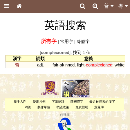
普
粵
英語搜索
所有字
|
常用字
|
冷僻字
[
complexioned
], 找到 1 個
漢字
詞類
意義
皙
adj.
fair
-
skinned
,
light
-
complexioned
;
white
新手入門
使用凡例
字庫統計
隨機漢字
最近被搜索的漢字
鳴謝
製作單位
私隱政策
免責聲明
意見簿
（
管理員
）