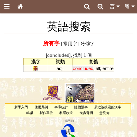
普
粵
英語搜索
所有字
|
常用字
|
冷僻字
[
concluded
], 找到 1 個
漢字
詞類
意義
畢
adj.
concluded
;
all
;
entire
新手入門
使用凡例
字庫統計
隨機漢字
最近被搜索的漢字
鳴謝
製作單位
私隱政策
免責聲明
意見簿
（
管理員
）