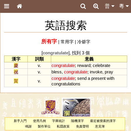
普
粵
英語搜索
所有字
|
常用字
|
冷僻字
[
congratulate
], 找到 3 個
漢字
詞類
意義
慶
v.
congratulate
;
reward
;
celebrate
祝
v.
bless
,
congratulate
;
invoke
,
pray
congratulate
;
send
a
present
with
賀
v.
congratulations
新手入門
使用凡例
字庫統計
隨機漢字
最近被搜索的漢字
鳴謝
製作單位
私隱政策
免責聲明
意見簿