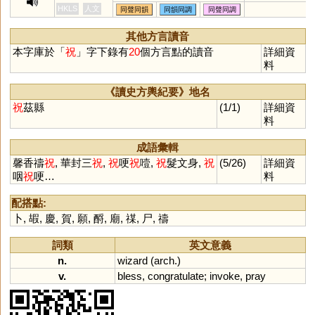
瘃
踧
茿
穛
喌
鷟
擉
灟
噈
祝捷,祝壽,祝
HKLS
人文
同聲同韻
同韻同調
同聲同調
孎
殧
斀
顣
踿
穱
鉐
笁
篫
愿,祝頌,祝髮,
篧
蠾
敳
欘
燭
筑
哫
触
臅
廟祝
其他方言讀音
鸀
斸
本字庫於「
祝
」字下錄有
20
個方言點的讀音
詳細資
料
《讀史方輿紀要》地名
祝
茲縣
(1/1)
詳細資
料
成語彙輯
馨香禱
祝
, 華封三
祝
,
祝
哽
祝
噎,
祝
髮文身,
祝
(5/26)
詳細資
咽
祝
哽…
料
配搭點:
卜
,
嘏
,
慶
,
賀
,
願
,
酹
,
廟
,
禖
,
尸
,
禱
詞類
英文意義
n.
wizard
(
arch
.)
v.
bless
,
congratulate
;
invoke
,
pray