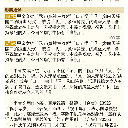
形義通解
略說:
甲金文從「
示
」(象神主牌)從「
口
」從「
卩
」(象向天張
開口的跪坐人形) ，或從「
丮
」，象伸開雙手的跪坐人形，會
巫祝跪於神主之前向天祝禱之意，本義是祝禱、祝告，又指主
持祭祀的人，今日的廟宇中仍有「廟祝」。
100 字
詳解:
甲金文從「
示
」(象神主牌)從「
口
」從「
卩
」(象向天張
開口的跪坐人形) ，或從「
丮
」，象伸開雙手的跪坐人形，會
巫祝跪於神主之前向天祝禱之意，本義是祝禱、祝告，又指主
持祭祀的人，今日的廟宇中仍有「廟祝」。
甲骨文或不從「
示
」，不從「
示
」的「
祝
」字與「
兄
」字
的區別在於「
祝
」的人形是跪坐的，「
兄
」的人形是站立的(姚
孝遂)。或在「
口
」上畫出「
舌
」和口液形，活現祝禱之念念有
詞，多費口舌。金文後來把「
祝
」所從的跪坐人形(「
卩
」)直
接寫作從站立人形的「
兄
」。
甲骨文用作本義，表示祝禱、祭禱，《合集》13926：
「祝于母庚」，《合集》2570：「祝于母」，表示向母庚祝
禱。此外，裘錫圭認為「
祝
」字除了以鬼神為對象外，還有以
活人為對象的、意義近於「
告
」的用例。《合集》20966：
「八日庚午又(有)祝方曰：才(在)……」，「祝方曰」即告訴