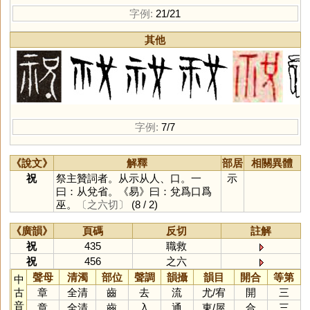
字例:
21/21
其他
字例:
7/7
《說文》
解釋
部居
相關異體
祝
祭主贊詞者。从示从人、口。一
示
曰：从兌省。《易》曰：兌爲口爲
巫。
〔之六切〕
(8 / 2)
《廣韻》
頁碼
反切
註解
祝
435
職救
祝
456
之六
聲母
清濁
部位
聲調
韻攝
韻目
開合
等第
中
古
章
全清
齒
去
流
尤
/
宥
開
三
音
章
全清
齒
入
通
東
/
屋
合
三