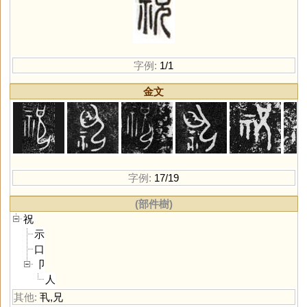
字例:
1/1
金文
字例:
17/19
(部件樹)
祝
示
口
卩
人
其他:
丮
,
兄