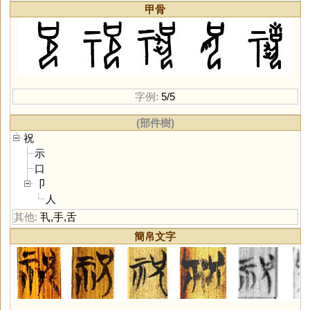
甲骨
字例:
5/5
(部件樹)
祝
示
口
卩
人
其他:
丮
,
手
,
舌
簡帛文字