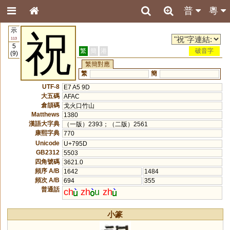
普
粵
示
祝
113
5
繁
簡
港
破音字
(9)
繁簡對應
繁
簡
UTF-8
E7 A5 9D
大五碼
AFAC
倉頡碼
戈火口竹山
Matthews
1380
漢語大字典
（一版）2393；（二版）2561
康熙字典
770
Unicode
U+795D
GB2312
5503
四角號碼
3621.0
頻序 A/B
1642
1484
頻次 A/B
694
355
普通話
ch
zh
u
zh
小篆