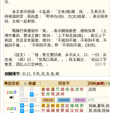
方。
金文表示祝禱，小盂鼎：「王各(格)廟，祝。」又表示主
持祝禱的官，長甶盉：「即井白(伯)、大(太)祝射。」表示與井
伯、太祝一起射箭。
戰國竹簡通假作「
篤
」，表示關係親密，感情深厚，《上
博竹書四．曹沫之陳》簡16：「上下和且祝(篤)」，表示上下
和諧，而且非常親密。簡33：「不親則不敬，不和則不篤，不
義則不服。」 「不和則不篤」即「不和則不親」(沈培)。
《說文》：「祝，祭主贊詞者。从示从人、口。一曰：从
兌省。《易》曰：『兌爲口爲巫。』」段玉裁注：「此以三字
㑹意。謂以人口交神也。」
610 字
相關漢字:
示
,
口
,
卩
,
丮
,
兄
,
舌
,
告
,
篤
粵語音節
根據
同音字
詞例(
) /
&
解釋
備
奏
皺
晝
咒
縐
揍
僦
謅
咮
詛祝
黃
周
z
au
3
甃
僽
噣
詶
椆
李
何
p74
HKLS
人文
詛咒
同聲同韻
同韻同調
同聲同調
屬
足
觸
築
竹
捉
囑
蠋
粥
祝融,慶祝,祝
黃
周
p49
p119
z
uk
1
竺
槭
矚
蹙
鬻
蹴
浞
柷
鏃
賀,祝禱,祝福,
李
何
p79
p358