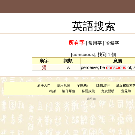
英語搜索
所有字
|
常用字
|
冷僻字
[
conscious
], 找到 1 個
漢字
詞類
意義
覺
v.
perceive
;
be
conscious
of
;
新手入門
使用凡例
字庫統計
隨機漢字
最近被搜索
鳴謝
製作單位
私隱政策
免責聲明
意見簿
（
管理員
）