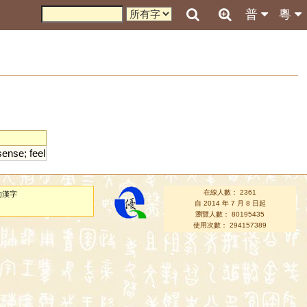
普
粵
sense
;
feel
在線人數： 2361
的漢字
自 2014 年 7 月 8 日起
瀏覽人數： 80195435
使用次數： 294157389