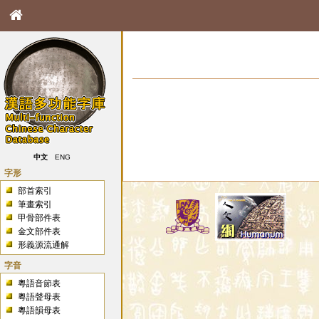
中文
ENG
字形
部首索引
筆畫索引
甲骨部件表
金文部件表
形義源流通解
字音
粵語音節表
粵語聲母表
粵語韻母表