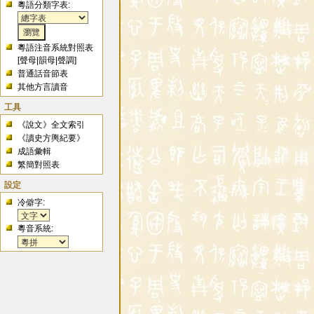
粵語分類字表:
粵語注音系統對照表
[
聲母
|
韻母
|
聲調
]
普通話音節表
其他方言讀音
工具
《說文》全文索引
《讀史方輿紀要》
成語彙輯
繁簡對照表
設定
冷僻字:
粵音系統: