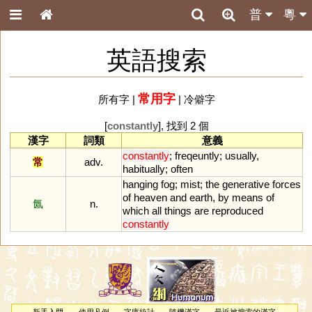
普
粵
英語搜索
常用字
所有字
|
|
冷僻字
[
constantly
], 找到 2 個
漢字
詞類
意義
constantly
;
freqeuntly
;
usually
,
常
adv.
habitually
;
often
hanging
fog
;
mist
;
the
generative
forces
of
heaven
and
earth
,
by
means
of
氤
n.
which
all
things
are
reproduced
constantly