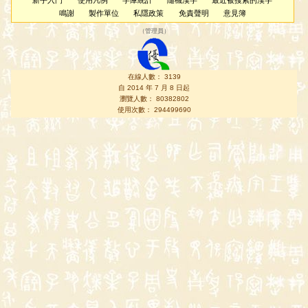
新手入門
使用凡例
字庫統計
隨機漢字
最近被搜索的漢字
鳴謝
製作單位
私隱政策
免責聲明
意見簿
（
管理員
）
在線人數： 3139
自 2014 年 7 月 8 日起
瀏覽人數： 80382802
使用次數： 294499690