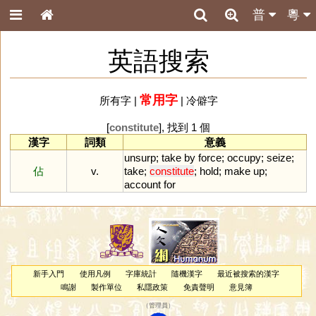
普
粵
英語搜索
常用字
所有字
|
|
冷僻字
[
constitute
], 找到 1 個
漢字
詞類
意義
unsurp
;
take
by
force
;
occupy
;
seize
;
佔
v.
take
;
constitute
;
hold
;
make
up
;
account
for
新手入門
使用凡例
字庫統計
隨機漢字
最近被搜索的漢字
鳴謝
製作單位
私隱政策
免責聲明
意見簿
（
管理員
）