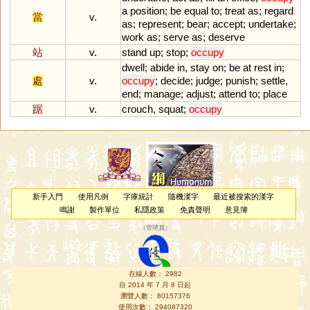
a
position
;
be
equal
to
;
treat
as
;
regard
當
v.
as
;
represent
;
bear
;
accept
;
undertake
;
work
as
;
serve
as
;
deserve
站
v.
stand
up
;
stop
;
occupy
dwell
;
abide
in
,
stay
on
;
be
at
rest
in
;
處
v.
occupy
;
decide
;
judge
;
punish
;
settle
,
end
;
manage
;
adjust
;
attend
to
;
place
踞
v.
crouch
,
squat
;
occupy
新手入門
使用凡例
字庫統計
隨機漢字
最近被搜索的漢字
鳴謝
製作單位
私隱政策
免責聲明
意見簿
（
管理員
）
在線人數： 2982
自 2014 年 7 月 8 日起
瀏覽人數： 80157376
使用次數： 294087320