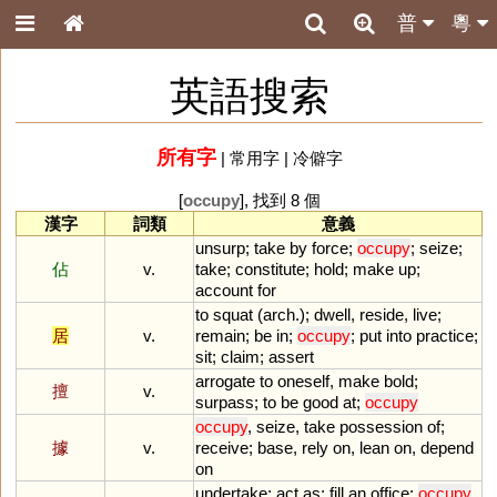
普
粵
英語搜索
所有字
|
常用字
|
冷僻字
[
occupy
], 找到 8 個
漢字
詞類
意義
unsurp
;
take
by
force
;
occupy
;
seize
;
佔
v.
take
;
constitute
;
hold
;
make
up
;
account
for
to
squat
(
arch
.);
dwell
,
reside
,
live
;
居
v.
remain
;
be
in
;
occupy
;
put
into
practice
;
sit
;
claim
;
assert
arrogate
to
oneself
,
make
bold
;
擅
v.
surpass
;
to
be
good
at
;
occupy
occupy
,
seize
,
take
possession
of
;
據
v.
receive
;
base
,
rely
on
,
lean
on
,
depend
on
undertake
;
act
as
;
fill
an
office
;
occupy