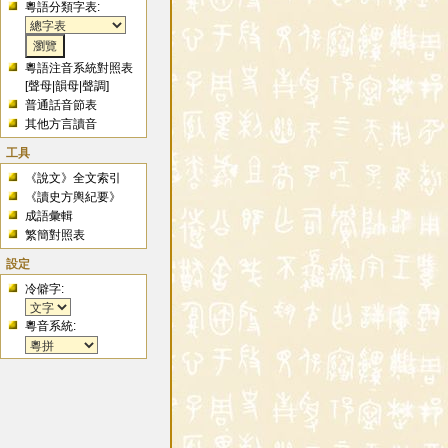
粵語分類字表:
粵語注音系統對照表
[
聲母
|
韻母
|
聲調
]
普通話音節表
其他方言讀音
工具
《說文》全文索引
《讀史方輿紀要》
成語彙輯
繁簡對照表
設定
冷僻字:
粵音系統: