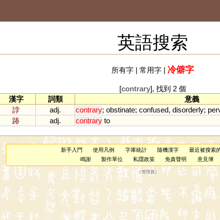
英語搜索
冷僻字
所有字
|
常用字
|
[
contrary
], 找到 2 個
漢字
詞類
意義
誖
adj.
contrary
;
obstinate
;
confused
,
disorderly
;
per
踳
adj.
contrary
to
新手入門
使用凡例
字庫統計
隨機漢字
最近被搜索
鳴謝
製作單位
私隱政策
免責聲明
意見簿
（
管理員
）