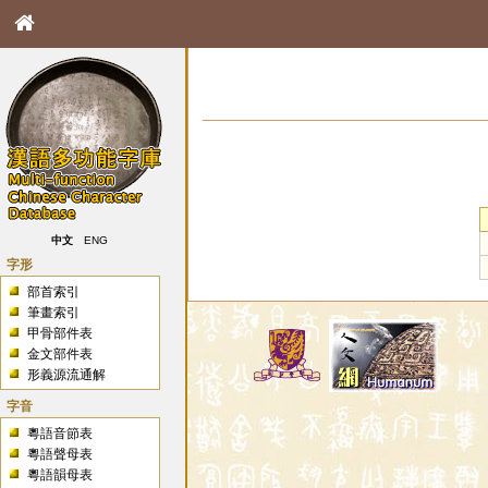
中文
ENG
字形
部首索引
筆畫索引
甲骨部件表
金文部件表
形義源流通解
字音
粵語音節表
粵語聲母表
粵語韻母表