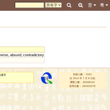
普
粵
verse
,
absurd
;
contradictory
在線人數： 4161
的漢字
自 2014 年 7 月 8 日起
瀏覽人數： 80288102
使用次數： 294325279