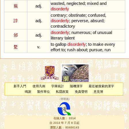
wasted
,
neglected
;
mixed
and
蕪
adj.
disorderly
contrary
;
obstinate
;
confused
,
誖
adj.
disorderly
;
perverse
,
absurd
;
contradictory
disorderly
;
numerous
;
of
unusual
邠
adj.
literary
talent
to
gallop
disorderly
;
to
make
every
騖
v.
effort
to
;
rush
about
;
pursue
,
run
新手入門
使用凡例
字庫統計
隨機漢字
最近被搜索的漢字
鳴謝
製作單位
私隱政策
免責聲明
意見簿
（
管理員
）
在線人數： 3314
自 2014 年 7 月 8 日起
瀏覽人數： 80466143