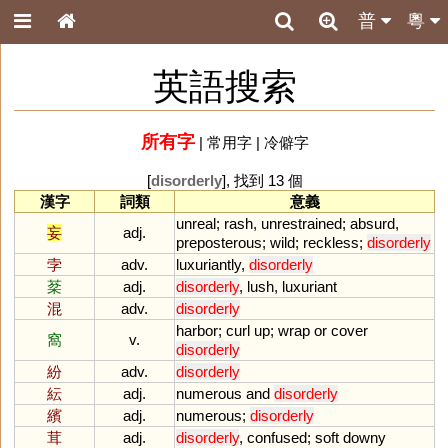
普
粵
英語搜索
所有字
|
常用字
|
冷僻字
[
disorderly
], 找到 13 個
漢字
詞類
意義
unreal
;
rash
,
unrestrained
;
absurd
,
妄
adj.
preposterous
;
wild
;
reckless
;
disorderly
孛
adv.
luxuriantly
,
disorderly
棻
adj.
disorderly
,
lush
,
luxuriant
混
adv.
disorderly
harbor
;
curl
up
;
wrap
or
cover
窩
v.
disorderly
紛
adv.
disorderly
紜
adj.
numerous
and
disorderly
繽
adj.
numerous
;
disorderly
茸
adj.
disorderly
,
confused
;
soft
downy