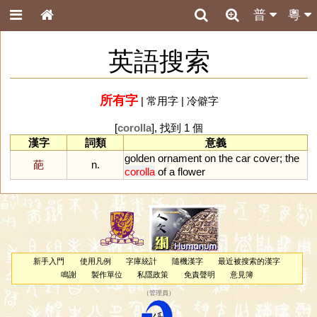
普
粵
英語搜索
所有字
|
常用字
|
冷僻字
[
corolla
], 找到 1 個
漢字
詞類
意義
golden
ornament
on
the
car
cover
;
the
葩
n.
corolla
of
a
flower
新手入門
使用凡例
字庫統計
隨機漢字
最近被搜索的漢字
鳴謝
製作單位
私隱政策
免責聲明
意見簿
（
管理員
）