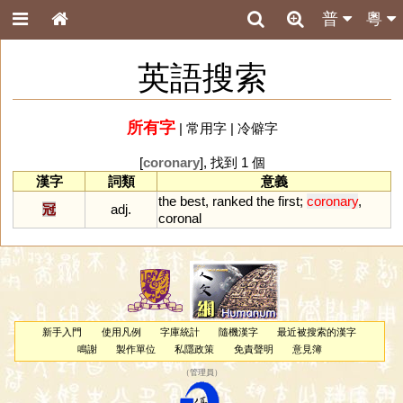
普
粵
英語搜索
所有字
|
常用字
|
冷僻字
[
coronary
], 找到 1 個
漢字
詞類
意義
the
best
,
ranked
the
first
;
coronary
,
冠
adj.
coronal
新手入門
使用凡例
字庫統計
隨機漢字
最近被搜索的漢字
鳴謝
製作單位
私隱政策
免責聲明
意見簿
（
管理員
）